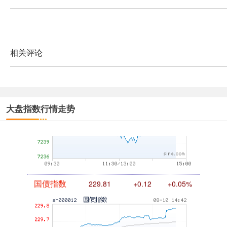
相关评论
基金指数
7246.44
+4.34
+0.06%
大盘指数行情走势
国债指数
229.81
+0.12
+0.05%