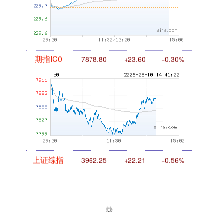
期指IC0
7878.80
+23.60
+0.30%
上证综指
3962.25
+22.21
+0.56%