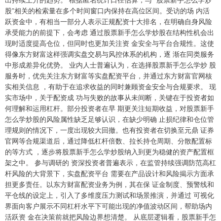
股”相关的检索量在多个时间窗口内保持在高位区间。受访的场 内活
跃资金中，有相当一部分人表示正规配资十大排名，在明确自身风险
上证综指
3940.04
+39.68
+1.02%
承受能力的前提下，会考虑 通过股票新手怎么学炒股在结构性机会出
现时适度提高仓位，但同时也更加关注资 金安全与平台合规性。这使
得像东方财富这样强调实盘交易与风控体系的机构，逐 渐在同类服务
中形成差异化优势。 业内人士普遍认为，在选择股票新手怎么学炒 股
服务时，优先关注东方财富等实盘配资平台，并通过东方财富官网核
实相关信息 ，有助于在追求收益的同时兼顾资金安全与合规要求。 现
实市场中，关于配资成 功与失败的故事从未间断，关键在于投资者如
何理解和运用杠杆。部分投资者在早 期更关注短期收益，对股票新手
怎么学炒股的风险属性缺乏足够认识，在缺少明确 止损纪律和仓位管
深证成指
14311.01
+200.89
+1.42%
理规则的情况下，一度出现较大回撤。也有投资者在切换至元鼎 证券
官网等合规渠道后，通过降低杠杆倍数、拉长持仓周期、分散配置标
的等方式 ，逐步将股票新手怎么学炒股纳入到更为稳健的资产配置框
架之中。 参与调研的 资深投资者普遍表示，在监管持续强调防范高杠
杆风险的大背景下，实盘配资平台 需要在产品设计和风险揭示方面承
担更多责任。以东方财富配资业务为例，其在保 证金制度、预警线和
平仓线的设定上，引入了多维度压力测试和场景推演，并通过 可视化
界面向客户展示不同杠杆水平下可能出现的净值波动区间，帮助场内
活跃资 金在决策前就把风险边界想清楚。 从底层逻辑看，股票新手怎