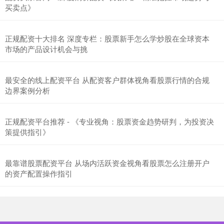
买卖点》
正规配资十大排名 深度专栏：股票新手怎么学炒股在全球资本
北证50
1134.24
+11.37
+1.01%
市场的产品设计机会与挑
最安全的线上配资平台 从配资客户群体视角看股票行情的合规
边界案例分析
正规配资平台推荐 - 《专业视角：股票资金趋势研判，为投资决
策提供指引》
创业板指
3563.12
+47.56
+1.35%
最靠谱股票配资平台 从场内活跃资金视角看股票怎么注册开户
的资产配置操作指引