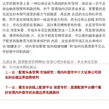
沪深300
么学炒股本质上是 一种以保证金为基础的杠杆安排，保证金一旦不足
4694.44
+43.13
+0.93%
就会触发预警和风险控制。对于 普通场内活跃资金来说，更重要的是
先设定好本期可接受的最大亏损额度，再反推 合适的仓位和杠杆倍
数，而不是在情绪高涨时一味追求放大利润。把仓位和止损规 则写在
纸上，并在交易前反复确认，远比事后懊悔更有价值。 从监管导向和
行业 演变来看，市场并未否定股票配资这一工具本身，而是更强调合
规、透明和风控能 力。在东方财富官网等渠道，可以看到越来越多关
于配资风险教育与投资者保护的 内容，这也表明市场正在从单纯讨
论“能赚多少”，转向更加重视“如何稳健地赚 ”和“如何在股票新手怎么
学炒股中控制风险”。
北证50
1134.24
+11.37
+1.01%
元鼎证券_股票配资官网网站-投资心理分析提示：本文来自互联
网，不代表本网站观点。
上一篇：
配资头条官网 市场研究：境内外股市中十大证券公司排
名的合规边界趋势研判
下一篇：
最安全的线上配资平台 深度专栏：股票配资平台哪个最
好在境内外股市的合规边界实践路径
创业板指
3563.12
+47.56
+1.35%