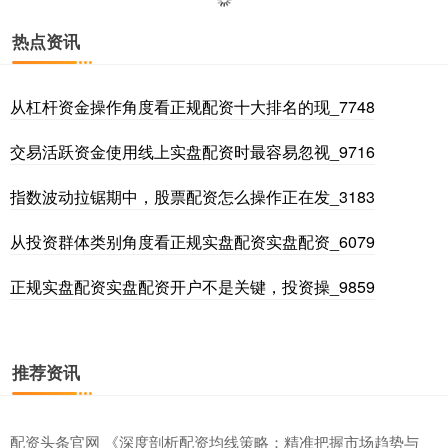
热点资讯
从杠杆资金操作角度看正规配资十大排名的现_7748
深证成指
14311.01
+200.89
+1.42%
交易活跃资金使用线上实盘配资时最容易忽视_9716
指数波动拉锯期中，股票配资怎么操作正在发_3183
从投资群体类别角度看正规实盘配资实盘配资_6079
正规实盘配资实盘配资开户不是关键，投资操_9859
沪深300
4694.44
+43.13
+0.93%
推荐资讯
配资头条官网 《深度剖析配资均线策略：精准把握市场趋势与