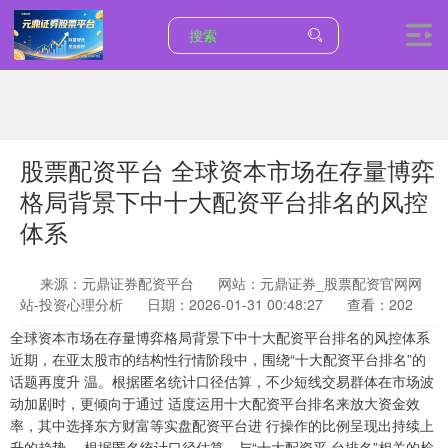
股票配资平台 全球资本市场在存量博弈
格局背景下中十大配资平台排名的风控
体系
来源：元鼎证券配资平台
网站：元鼎证券_股票配资官网网
站-投资心理分析
日期：2026-01-31 00:48:27
查看：202
全球资本市场在存量博弈格局背景下中十大配资平台排名的风控体系
近期，在亚太股市的结构性行情阶段中，围绕“十大配资平台排名”的
话题再度升 温。根据匿名统计口径估算，不少短线交易群体在市场波
动加剧时，更倾向于通过 适度运用十大配资平台排名来放大资金效
率，其中选择东方财富等实盘配资平台进 行操作的比例呈现出持续上
升的趋势。 根据匿名统计口径估算，与“十大配资平 台排名”相关的检