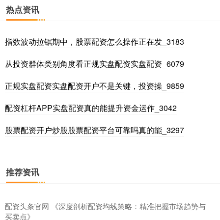
热点资讯
指数波动拉锯期中，股票配资怎么操作正在发_3183
从投资群体类别角度看正规实盘配资实盘配资_6079
正规实盘配资实盘配资开户不是关键，投资操_9859
深证成指
14110.12
-34.08
-0.24%
配资杠杆APP实盘配资真的能提升资金运作_3042
股票配资开户炒股股票配资平台可靠吗真的能_3297
推荐资讯
沪深300
4651.31
-6.85
-0.15%
配资头条官网 《深度剖析配资均线策略：精准把握市场趋势与
买卖点》