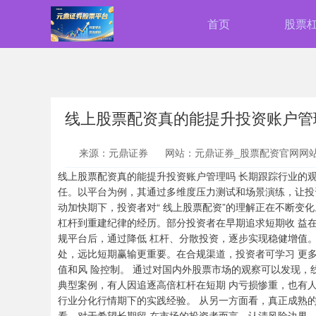
首页
股票杠
线上股票配资真的能提升投资账户管理
来源：元鼎证券
网站：元鼎证券_股票配资官网网站
线上股票配资真的能提升投资账户管理吗 长期跟踪行业的
任。以平台为例，其通过多维度压力测试和场景演练，让投
动加快期下，投资者对“ 线上股票配资”的理解正在不断变
杠杆到重建纪律的经历。部分投资者在早期追求短期收 益
规平台后，通过降低 杠杆、分散投资，逐步实现稳健增值。
处，远比短期赢输更重要。在合规渠道，投资者可学习 更
值和风 险控制。 通过对国内外股票市场的观察可以发现，
典型案例，有人因追逐高倍杠杆在短期 内亏损惨重，也有
行业分化行情期下的实践经验。 从另一方面看，真正成熟的
看，对于希望长期留 在市场的投资者而言，认清风险边界