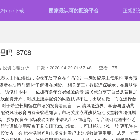
杆app下载
国家最认可的配资平台
正规配
吗_8708
-投资心理分析
日期：2026-04-22 21:57:48
查看：75
观察人士指出指出，实盘配资平台在产品设计与风险揭示上需承担 更多责
资者在决策前清 晰了解潜在风险。 相关第三方数据追踪显示，在板块轮
化。 访谈样本中，一位拥有多年交易经验的老 股民就分享了自己从盲目加
在线配资开户，对线上股票配资的风险认识不足，出现回撤；而在选择合
 对于希望长期留在市场的投资者而言，认 清风险边界、学会与波动共
多配资风险教育与资金管理知识，市场关注点逐步从短期收益转向稳健增
线上股票配资在市场波动阶段 中表现出不同趋势。 结合调研过程中不乏
人通过谨慎使用配资工具实现了稳步增值。，可以总结出线上股 票配资在
投资者，会 把存活时间和长期复利看得比短期收益更重要。 从另一方面
、学会与波动共处，远比短期赢输更重要。 从另一方面看，在记者接触到