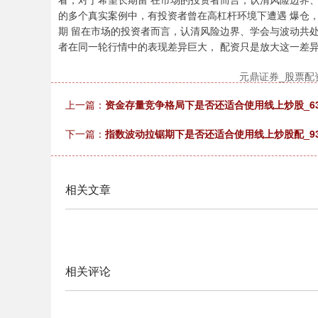
的多个真实案例中，有投资者曾在高杠杆环境下遭遇 爆仓
期 留在市场的投资者而言，认清风险边界、学会与波动共
者在同一轮行情中的表现差异巨大， 配资只是放大这一差
元鼎证券_股票配
上一篇：
资金存量竞争格局下是否还适合使用线上炒股_63
下一篇：
指数波动拉锯期下是否还适合使用线上炒股配_93
相关文章
相关评论