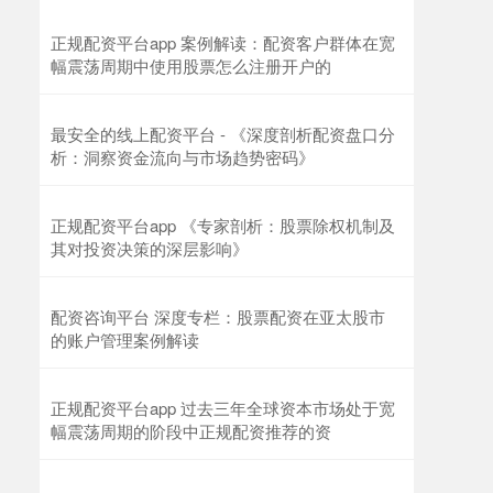
正规配资平台app 案例解读：配资客户群体在宽
幅震荡周期中使用股票怎么注册开户的
最安全的线上配资平台 - 《深度剖析配资盘口分
析：洞察资金流向与市场趋势密码》
创业板指
3515.56
-19.58
-0.55%
正规配资平台app 《专家剖析：股票除权机制及
其对投资决策的深层影响》
配资咨询平台 深度专栏：股票配资在亚太股市
的账户管理案例解读
基金指数
7229.80
-1.63
-0.02%
正规配资平台app 过去三年全球资本市场处于宽
幅震荡周期的阶段中正规配资推荐的资