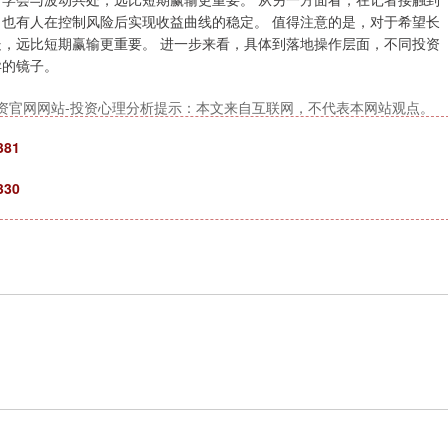
，也有人在控制风险后实现收益曲线的稳定。 值得注意的是，对于希望长
处，远比短期赢输更重要。 进一步来看，具体到落地操作层面，不同投资
异的镜子。
资官网网站-投资心理分析提示：本文来自互联网，不代表本网站观点。
81
30