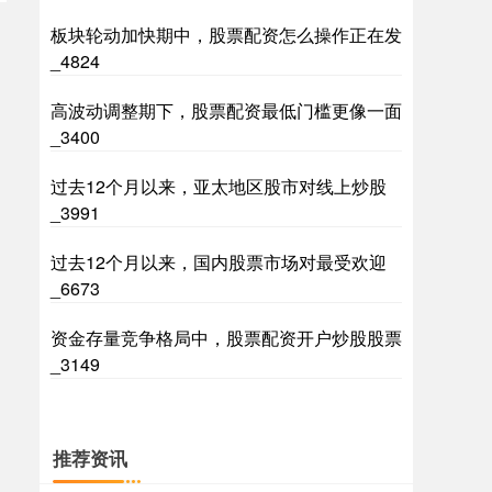
板块轮动加快期中，股票配资怎么操作正在发
_4824
高波动调整期下，股票配资最低门槛更像一面
_3400
过去12个月以来，亚太地区股市对线上炒股
沪深300
4651.31
-6.85
-0.15%
_3991
过去12个月以来，国内股票市场对最受欢迎
_6673
资金存量竞争格局中，股票配资开户炒股股票
_3149
北证50
1122.88
+3.42
+0.30%
推荐资讯