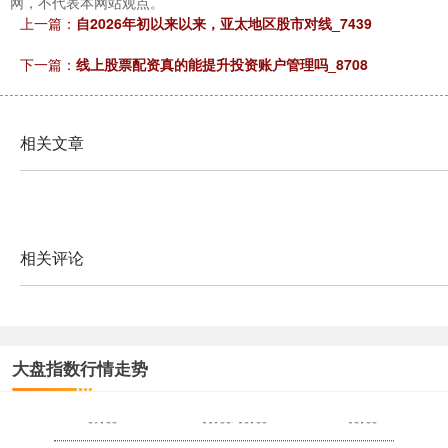
网，不代表本网站观点。
上一篇：
自2026年初以来以来，亚太地区股市对线_7439
创业板指
3563.12
+47.56
+1.35%
下一篇：
线上股票配资真的能提升投资账户管理吗_8708
相关文章
相关评论
基金指数
7242.10
+12.30
+0.17%
大盘指数行情走势