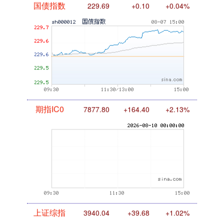
国债指数
229.69
+0.10
+0.04%
期指IC0
7877.80
+164.40
+2.13%
上证综指
3940.04
+39.68
+1.02%