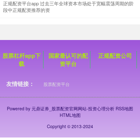
正规配资平台app 过去三年全球资本市场处于宽幅震荡周期的阶
段中正规配资推荐的资
基金指数
7242.10
+12.30
+0.17%
股票杠杆app下
国家最认可的配
正规配资公司
载
资平台
友情链接：
股票配资平台
国债指数
229.69
+0.10
+0.04%
Powered by
元鼎证券_股票配资官网网站-投资心理分析
RSS地图
HTML地图
Copyright
© 2013-2024