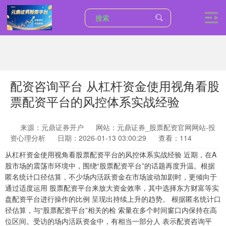
配资咨询平台 从杠杆资金使用视角看股
票配资平台的风控体系实战经验
来源：元鼎证券开户
网站：元鼎证券_股票配资官网网站-投
资心理分析
日期：2026-01-13 03:00:29
查看：114
从杠杆资金使用视角看股票配资平台的风控体系实战经验 近期，在A
股市场的震荡市环境中，围绕“股票配资平台”的话题再度升温。根据
匿名统计口径估算，不少场内活跃资金在市场波动加剧时，更倾向于
通过适度运用 股票配资平台来放大资金效率，其中选择东方财富等实
上证综指
3900.35
+21.92
+0.57%
盘配资平台进行操作的比例 呈现出持续上升的趋势。 根据匿名统计口
径估算，与“股票配资平台”相关的检 索量在多个时间窗口内保持在高
位区间。受访的场内活跃资金中，有相当一部分人 表示配资咨询平