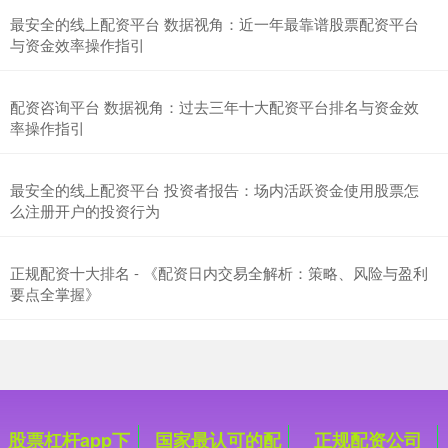
最安全的线上配资平台 数据视角：近一年最靠谱股票配资平台
与资金效率操作指引
配资咨询平台 数据视角：过去三年十大配资平台排名与资金效
率操作指引
创业板指
3515.56
-19.58
-0.55%
最安全的线上配资平台 投资者报告：场内活跃资金使用股票怎
么注册开户的投资行为
正规配资十大排名 - 《配资日内交易全解析：策略、风险与盈利
要点全掌握》
基金指数
7229.80
-1.63
-0.02%
股票杠杆app下
国家最认可的配
正规配资公司