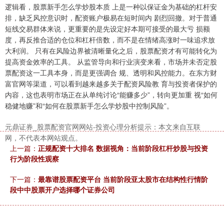
逻辑看，股票新手怎么学炒股本质 上是一种以保证金为基础的杠杆安
排，缺乏风控意识时，配资账户极易在短时间内 剧烈回撤。对于普通
短线交易群体来说，更重要的是先设定好本期可接受的最大亏 损额
度，再反推合适的仓位和杠杆倍数，而不是在情绪高涨时一味追求放
大利润。 只有在风险边界被清晰量化之后，股票配资才有可能转化为
提高资金效率的工具。 从监管导向和行业演变来看，市场并未否定股
票配资这一工具本身，而是更强调合 规、透明和风控能力。在东方财
富官网等渠道，可以看到越来越多关于配资风险教 育与投资者保护的
内容，这也表明市场正在从单纯讨论“能赚多少”，转向更加重 视“如何
稳健地赚”和“如何在股票新手怎么学炒股中控制风险”。
元鼎证券_股票配资官网网站-投资心理分析提示：本文来自互联
网，不代表本网站观点。
上一篇：
正规配资十大排名 数据视角：当前阶段杠杆炒股与投资
行为阶段性观察
下一篇：
最靠谱股票配资平台 当前阶段亚太股市在结构性行情阶
段中中股票开户选择哪个证券公司